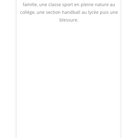
famille, une classe sport en pleine nature au
les 
collège, une section handball au lycée puis une
nombr
blessure.
d’entr
nombr
v