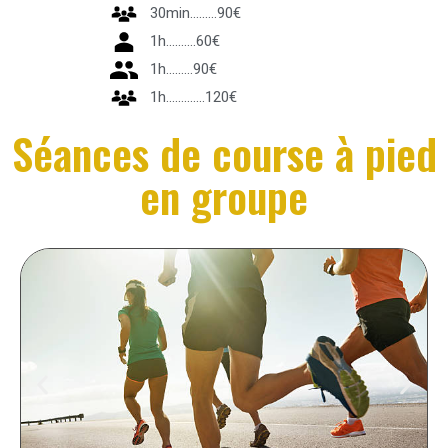
30min.........90€
1h..........60€
1h.........90€
1h.............120€
Séances de course à pied
en groupe