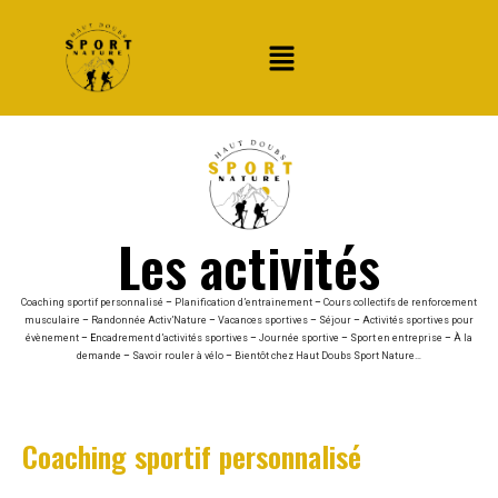
Les activités
Coaching sportif personnalisé
–
Planification d’entrainement
–
Cours collectifs de renforcement
musculaire
–
Randonnée Activ’Nature
–
Vacances sportives
–
Séjour
–
Activités sportives pour
évènement
– E
ncadrement d’activités sportives
–
Journée sportive
–
Sport en entreprise
–
À la
demande
–
Savoir rouler à vélo
–
Bientôt chez Haut Doubs Sport Nature…
Coaching sportif personnalisé